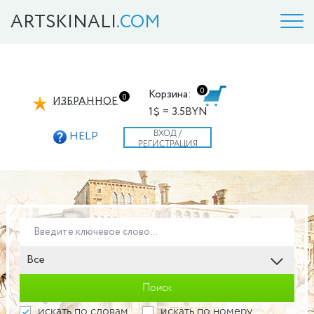
ARTSKINALI
.COM
0
Корзина:
0
ИЗБРАННОЕ
1$ = 3.5BYN
ВХОД /
HELP
РЕГИСТРАЦИЯ
Все
Поиск
искать по словам
искать по номеру