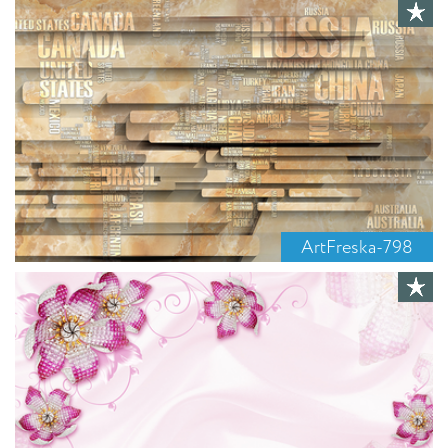
ArtFreska-798