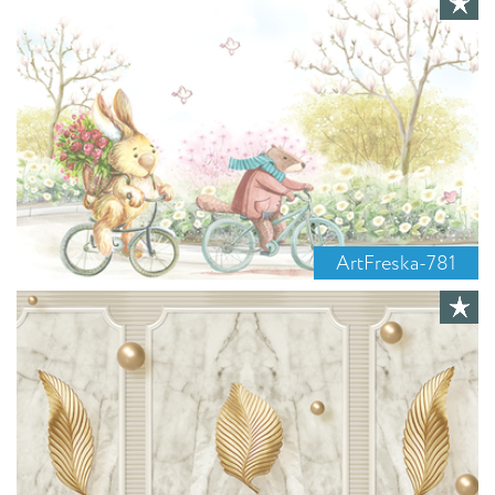
ArtFreska-781