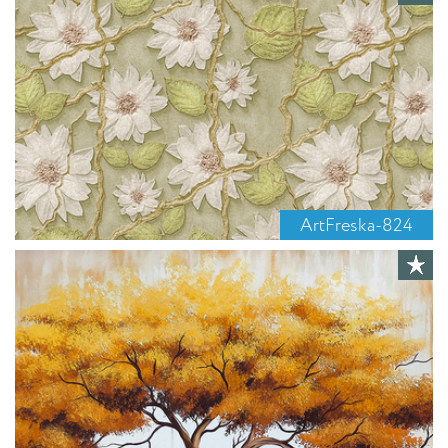
ArtFreska-824