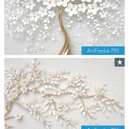
ArtFreska-795