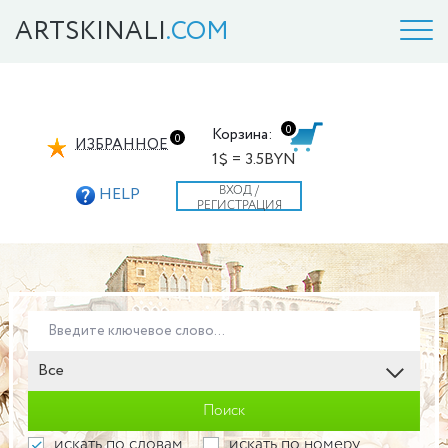
ARTSKINALI
.COM
0
Корзина:
0
ИЗБРАННОЕ
1$ = 3.5BYN
ВХОД /
HELP
РЕГИСТРАЦИЯ
Все
Поиск
искать по словам
искать по номеру