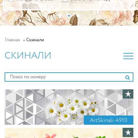
Главная
Скинали
СКИНАЛИ
ArtSkinali-4910