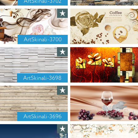
ArtSkinali-3702
ArtSkinali-3700
ArtSkinali-3698
ArtSkinali-3696