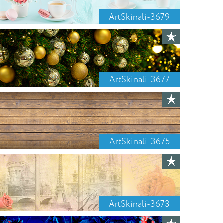
ArtSkinali-3679
ArtSkinali-3677
ArtSkinali-3675
ArtSkinali-3673