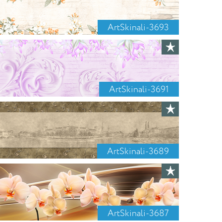
ArtSkinali-3693
ArtSkinali-3691
ArtSkinali-3689
ArtSkinali-3687