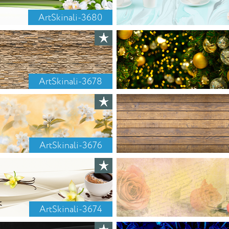
ArtSkinali-3680
ArtSkinali-3678
ArtSkinali-3676
ArtSkinali-3674