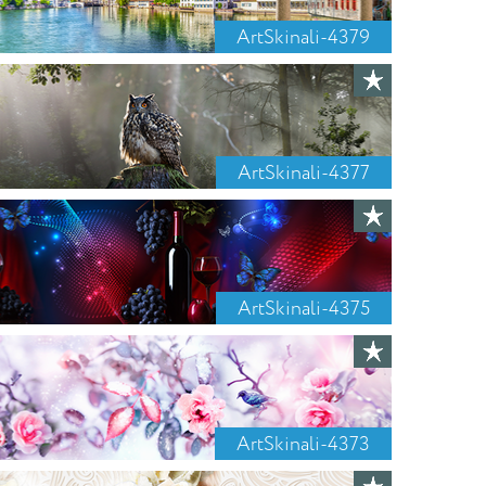
ArtSkinali-4379
ArtSkinali-4377
ArtSkinali-4375
ArtSkinali-4373