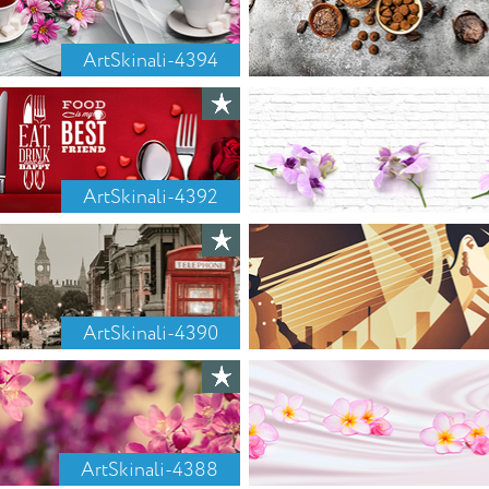
ArtSkinali-4394
ArtSkinali-4392
ArtSkinali-4390
ArtSkinali-4388