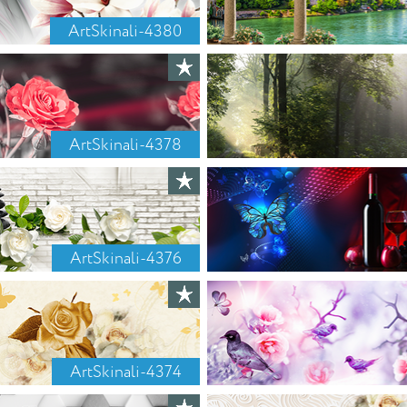
ArtSkinali-4380
ArtSkinali-4378
ArtSkinali-4376
ArtSkinali-4374